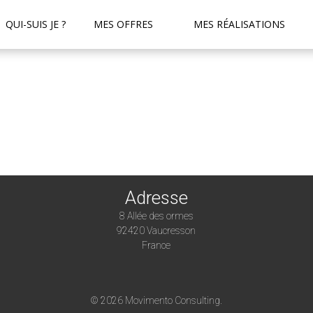
QUI-SUIS JE ?
MES OFFRES
MES RÉALISATIONS
Adresse
8 Allée des ormes
92420 Vaucresson
France
© 2026 Movimento Consulting.