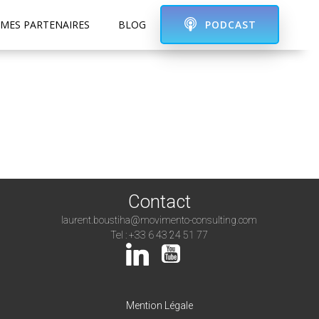
PODCAST
MES PARTENAIRES
BLOG
Contact
laurent.boustiha@movimento-consulting.com
Tel : +33 6 43 24 51 77
Mention Légale