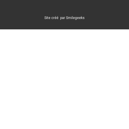
Site créé
​ par
Smilegeeks